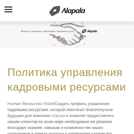
ОБЗОР
АВТОМАТИЗАЦИЯ
КОМПАНИЯ ALAPALA
Политика управления
ОБЛАСТИ ДЕЯТЕЛЬНОСТИ
кадровыми ресурсами
ПРОДУКТЫ
ПРОДУКЦИЯ И УСЛУГИ
Human Resources Vision
Создать профиль управления
ВЫПОЛНЕННЫЕ РАБОТЫ
кадровыми ресурсами, который обеспечит благополучное
будущее для компании Alapala и позволит предоставлять
КАДРОВЫЕ РЕСУРСЫ
нашим клиентам во всем мире необходимые им решения
благодаря знаниям, навыкам и возможностям наших
КОНТАКТНАЯ ИНФОРМАЦИЯ
сотрудников в рамках подхода к управлению кадровыми