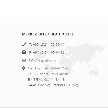
MERKEZ OFIS / HEAD OFFICE
T:
+90 (212) 465-6040
F:
+90 (212) 465-6042
info@alapala.com
Yeşilköy Mah. Atatürk Cad.
EGS Business Park Blokları
B - 3 Blok Kat: 14 No: 431,
34149 Bakırköy, İstanbul / Turkey