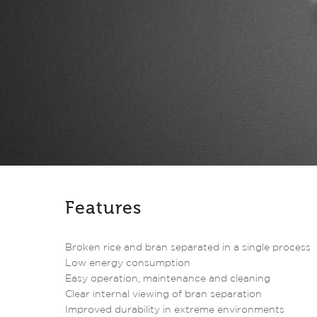
Features
Broken rice and bran separated in a single process
Low energy consumption
Easy operation, maintenance and cleaning
Clear internal viewing of bran separation
Improved durability in extreme environments