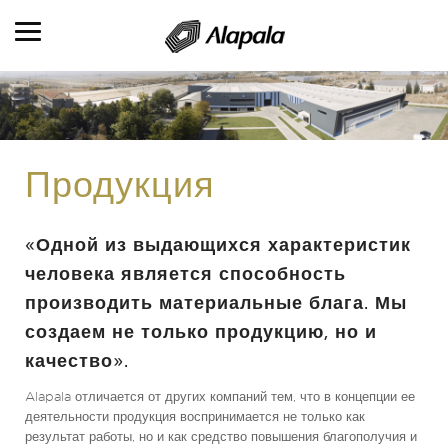
ОБЗОР
АВТОМАТИЗАЦИЯ
Продукция
КОМПАНИЯ ALAPALA
«Одной из выдающихся характеристик
ОБЛАСТИ ДЕЯТЕЛЬНОСТИ
человека является способность
ПРОДУКТЫ
производить материальные блага. Мы
ПРОДУКЦИЯ И УСЛУГИ
создаем не только продукцию, но и
качество».
ВЫПОЛНЕННЫЕ РАБОТЫ
Alapala отличается от других компаний тем, что в концепции ее
КАДРОВЫЕ РЕСУРСЫ
деятельности продукция воспринимается не только как
результат работы, но и как средство повышения благополучия и
КОНТАКТНАЯ ИНФОРМАЦИЯ