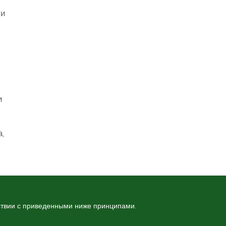
 и
и
а,
ствии с приведенными ниже принципами.