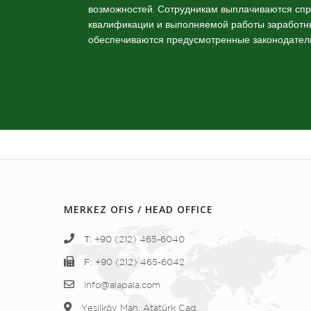
возможностей. Сотрудникам выплачиваются спр
квалификации и выполняемой работы заработн
обеспечиваются предусмотренные законодатель
MERKEZ OFIS / HEAD OFFICE
T:
+90 (212) 465-6040
F:
+90 (212) 465-6042
info@alapala.com
Yeşilköy Mah. Atatürk Cad.