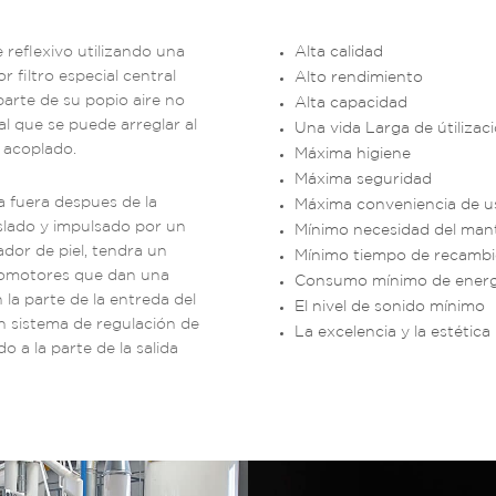
 reflexivo utilizando una
Alta calidad
r filtro especial central
Alto rendimiento
parte de su popio aire no
Alta capacidad
al que se puede arreglar al
Una vida Larga de útilizac
 acoplado.
Máxima higiene
Máxima seguridad
a fuera despues de la
Máxima conveniencia de u
aislado y impulsado por un
Mínimo necesidad del man
ador de piel, tendra un
Mínimo tiempo de recambio
romotores que dan una
Consumo mínimo de energí
 la parte de la entreda del
El nivel de sonido mínimo
un sistema de regulación de
La excelencia y la estética
 a la parte de la salida