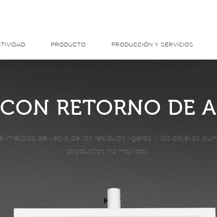
TIVIDAD
PRODUCTO
PRODUCCIÓN Y SERVICIOS
CON RETORNO DE AI
el método de vacío de los residuos ligeros y los objetos pu
productos no molidos.