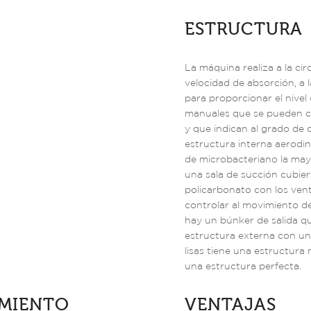
ESTRUCTURA
La máquina realiza a la cir
velocidad de absorción, a 
para proporcionar el nive
manuales que se pueden co
y que indican al grado de 
estructura interna aerodin
de microbacteriano la mayo
una sala de succión cubie
policarbonato con los vent
controlar al movimiento del
hay un búnker de salida qu
estructura externa con un
lisas tiene una estructura 
una estructura perfecta.
AMIENTO
VENTAJAS