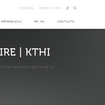
ESPAÑOL
HENRY SIMON
REFERENCIAS
RR. HH.
CONTACTO
RE | KTHI
nzantes que estan dentro de los