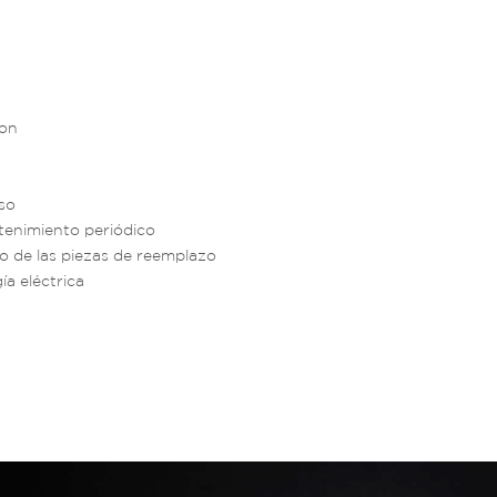
ion
so
tenimiento periódico
 de las piezas de reemplazo
a eléctrica