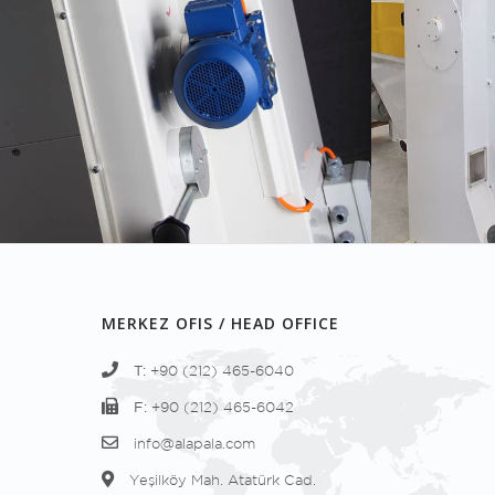
MERKEZ OFIS / HEAD OFFICE
T:
+90 (212) 465-6040
F:
+90 (212) 465-6042
info@alapala.com
Yeşilköy Mah. Atatürk Cad.