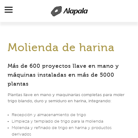
DESCRIPCIÓN GENERAL
Molienda de harina
CAMPOS DE ACTIVIDAD
PRODUCTO
Más de 600 proyectos llave en mano y
PRODUCCIÓN Y SERVICIOS
máquinas instaladas en más de 5000
plantas
REFERENCIAS
RR. HH.
Plantas llave en mano y maquinarias completas para moler
trigo blando, duro y semiduro en harina, integrando:
CONTACTO
Recepción y almacenamiento de trigo
Limpieza y templado de trigo para la molienda
Molienda y refinado de trigo en harina y productos
derivados