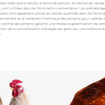
les telles que le canola, la farine de poisson, les farines de viande 
s, sont utilisées dans les formulations alimentaires. Les prémélanges
alcaire sont également utilisés en petites quantités dans les formul
tionnement et le traitement thermique des aliments pour volailles 
optimal des aliments garantit une meilleure gélatinisation de l’am
uction de la consommation d’énergie des granulés, une meilleure du
.