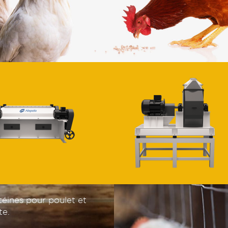
téines pour poulet et
te.