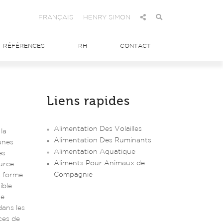
FRANÇAIS
HENRY SIMON
RÉFÉRENCES
RH
CONTACT
Liens rapides
Alimentation Des Volailles
la
Alimentation Des Ruminants
unes
Alimentation Aquatique
es
Aliments Pour Animaux de
ource
Compagnie
us forme
ible
ne
dans les
ces de