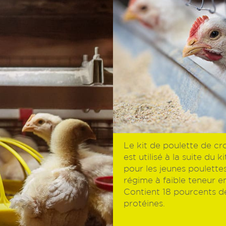
Le kit de poulette de cr
est utilisé à la suite du k
pour les jeunes poulettes
régime à faible teneur e
Contient 18 pourcents d
protéines.