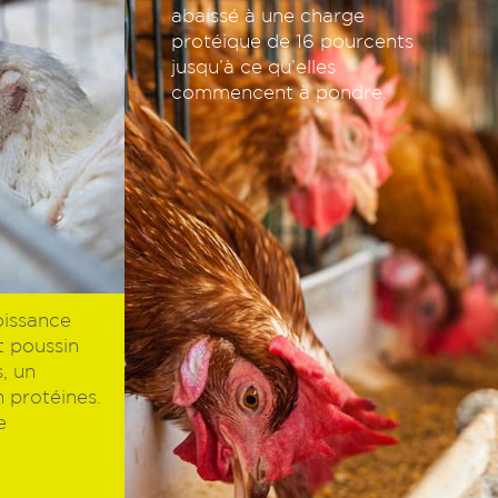
abaissé à une charge
protéique de 16 pourcents
jusqu’à ce qu’elles
commencent à pondre.
oissance
it poussin
, un
n protéines.
e