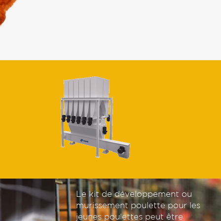
Le kit de développement ou
murissement poulette pour les
jeunes poulettes peut être