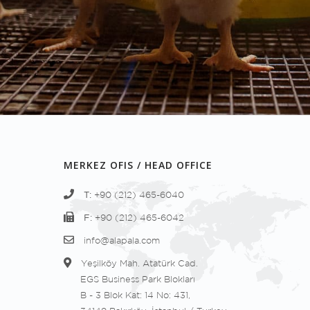
MERKEZ OFIS / HEAD OFFICE
T:
+90 (212) 465-6040
F:
+90 (212) 465-6042
info@alapala.com
Yeşilköy Mah. Atatürk Cad.
EGS Business Park Blokları
B - 3 Blok Kat: 14 No: 431,