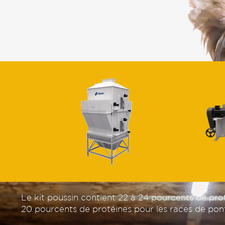
Le kit poussin contient 22 à 24 pourcents de pro
20 pourcents de protéines pour les races de pon