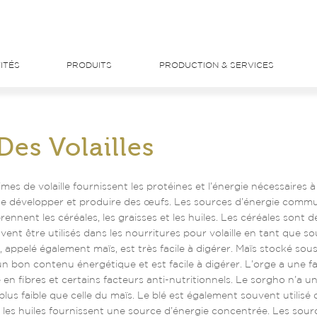
ITÉS
PRODUITS
PRODUCTION & SERVICES
Des Volailles
es de volaille fournissent les protéines et l’énergie nécessaires à 
, se développer et produire des œufs. Les sources d’énergie comm
ennent les céréales, les graisses et les huiles. Les céréales sont d
nt être utilisés dans les nourritures pour volaille en tant que s
s, appelé également maïs, est très facile à digérer. Maïs stocké so
a un bon contenu énergétique et est facile à digérer. L’orge a une fa
en fibres et certains facteurs anti-nutritionnels. Le sorgho n’a u
lus faible que celle du maïs. Le blé est également souvent utilisé 
et les huiles fournissent une source d’énergie concentrée. Les sour