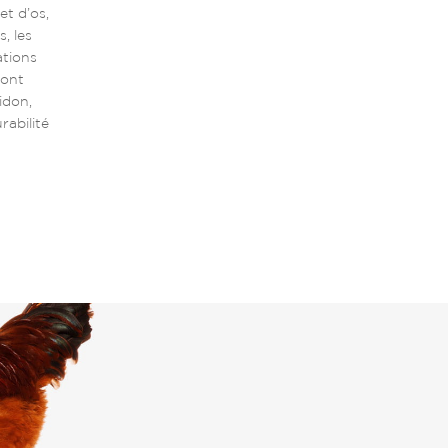
et d’os,
, les
ations
sont
idon,
rabilité