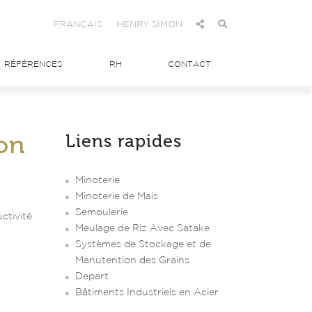
FRANÇAIS
HENRY SIMON
RÉFÉRENCES
RH
CONTACT
on
Liens rapides
Minoterie
Minoterie de Mais
Semoulerie
ctivité
Meulage de Riz Avec Satake
Systèmes de Stockage et de
Manutention des Grains
Depart
Bâtiments Industriels en Acier