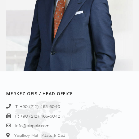
MERKEZ OFIS / HEAD OFFICE
T:
+90 (212) 465-6040
F:
+90 (212) 465-6042
info@alapala.com
Yeşilköy Mah. Atatürk Cad.