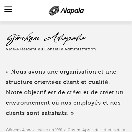
VUE D’ENSEMBLE
SECTEURS D’ACTIVITÉS
Vice-Président du Conseil d’Administration
PRODUITS
PRODUCTION & SERVICES
« Nous avons une organisation et une
RÉFÉRENCES
structure orientées client et qualité.
RH
Notre objectif est de créer et de créer un
CONTACT
environnement où nos employés et nos
clients sont satisfaits. »
Görkem Alapala est né en 1981, à Çorum. Après des études de «