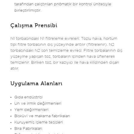
tarafından çalıştırılan pnömatik bir kontrol ünitesiyle
birleştirilmiştir.
Çalışma Prensibi
N1 torbasındaki N1 filtreleme evreleri: Tozlu hava, hortum
tipi filtre torbasının dış yüzeyinde arıtılır (filtrelenir). N2
torbasındaki N2 son temizleme evresi: Filtre torbalarının dış
yüzeyine yapışan toz, torbaların içinden hava üflenerek
temizlenir. Biriken toz, bir kazıyıcı ile hava kilidinden dışarı
atılır.
Uygulama Alanları
Gıda endüstrisi
Un ve irmik değirmenleri
Yem değirmenleri
Bisküvi ve makarna fabrikaları
Kuruyemiş işleme tesisleri
Bira Fabrikaları