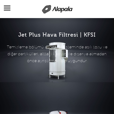
ALAPALA'YA BAKIŞ
Jet Plus Hava Filtresi | KFSI
FAALİYET ALANLARI
Temizleme bölümü aspiratör sisteminde asılı tozu ve
ÜRÜNLER
diğer partikülleri, alttaki kazıyıcı ile dışarıya atmadan
ÜRETİM VE HİZMETLER
önce ayrıştırmak için uygundur.
REFERANSLAR
KATALOGLAR
KARİYER
İLETİŞİM